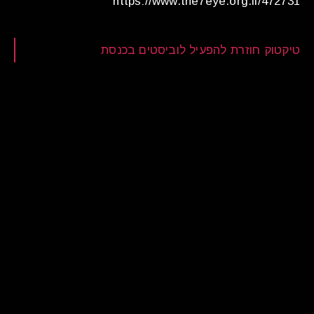
https://www.the7eye.org.il/472731
טיקטוק חוזרת להפעיל לוביסטים בכנסת