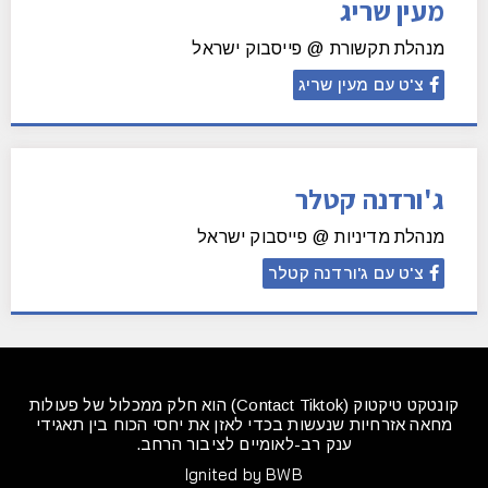
מעין שריג
מנהלת תקשורת @ פייסבוק ישראל
צ'ט עם מעין שריג
ג'ורדנה קטלר
מנהלת מדיניות @ פייסבוק ישראל
צ'ט עם ג'ורדנה קטלר
קונטקט טיקטוק (Contact Tiktok) הוא חלק ממכלול של פעולות
מחאה אזרחיות שנעשות בכדי לאזן את יחסי הכוח בין תאגידי
ענק רב-לאומיים לציבור הרחב.
Ignited by BWB