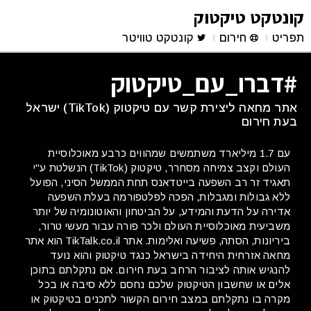
קונטקט טיקטוק
תפריט
חירום
קונטקט טוויטר
#דברו_עם_טיקטוק
אתר מחאה ליצירת קשר עם טיקטוק (TikTok) ישראל
בעת חירום
עם 1.7 מיליארד משתמשים שמהווים כרבע מאוכלוסיית
העולם וקצב צמיחה מסחרר, טיקטוק (TikTok) הנשלטת ע"י
תאגיד זר רב השפעה בייטדאנס תחת הממשל הסיני, הפועל
ללא גבולות ומגבלות, הפכה לפלטפורמה בעלת השפעה
אדירה על הדעת והמידע, על הביטחון והאוטונומיה של יותר
משביעית מאוכלוסיית העולם ולכר פורה עבור מעשי טרור,
ביריונות, הסתה, פשיעה ואלימות. אתר TikTalk.co.il הוא אתר
מחאה אזרחית היחידה בישראל כנגד טיקטוק והוא נועד
להנגיש אותה לציבור הרחב בעת חירום. אם נתקלתם בתוכן
אלים או שחשבון הטיקטוק שלכם נחסם ללא סיבה או בכל
מקרה בו נתקלתם במצב חירום הקשור לתכנים בטיקטוק או