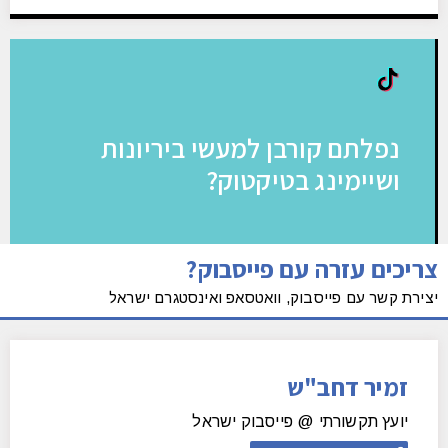
נפלתם קורבן למעשי ביריונות
ושיימינג בטיקטוק?
צריכים עזרה עם פייסבוק?
אם אתם או יקירכם נפלתם קורבן למעשי
יצירת קשר עם פייסבוק, וואטסאפ ואינסטגרם ישראל
ביריונות ושיימינג בטיקטוק, חשבו שתדעו
שאתם לא לבד ואפשר להתמודד עם זה בצורה
מהירה ואפקטיבית.
זמיר דחב"ש
לעזרה ומידע נוסף
יועץ תקשורתי @ פייסבוק ישראל